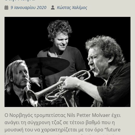
9 Ιανουαρίου 2020
Κώστας Χαλέμος
Ο Νορβηγός τρομπετίστας Nils Petter Molvaer έχει
ανάγει τη σύγχρονη τζαζ σε τέτοιο βαθμό που η
μουσική του να χαρακτηρίζεται με τον όρο “future