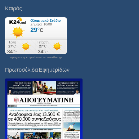
Καιρός
πρόγνωση καιρού από το weather.gr
Πρωτοσέλιδα Εφημερίδων