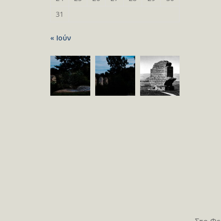
31
« Ιούν