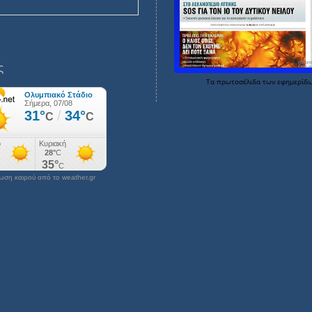
ς
Τα
πρωτοσέλιδα
των
εφημερίδ
ση καιρού από το weather.gr