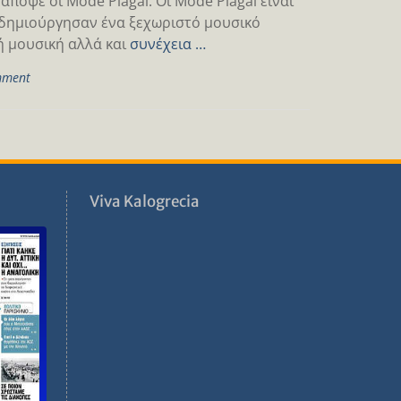
πόψε οι Mode Plagal. Οι Mode Plagal είναι
 δημιούργησαν ένα ξεχωριστό μουσικό
ή μουσική αλλά και
συνέχεια …
mment
ν
Viva Kalogrecia