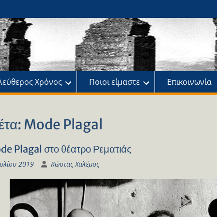
ης
πό
λεύθερος Χρόνος
Ποιοι είμαστε
Επικοινωνία
έτα:
Mode Plagal
de Plagal στο θέατρο Ρεματιάς
ουλίου 2019
Κώστας Χαλέμος