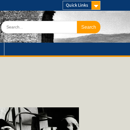
Quick Links
Search
for: