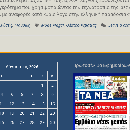
στιβάλ Ρεματιάς 2019 – Νύχτες Αλληλεγγύης εμφανίζονται α
γκρότημα που χρησιμοποιώντας την τεχνοτροπία της jazz
, με αναφορές κατά κύριο λόγο στην ελληνική παραδοσιακ
λώσεις
,
Μουσική
Mode Plagal
,
Θέατρο Ρεματιάς
Leave a co
Πρωτοσέλιδα Εφημερίδω
Αύγουστος 2026
Τ
Τ
Π
Π
Σ
Κ
1
2
4
5
6
7
8
9
11
12
13
14
15
16
18
19
20
21
22
23
25
26
27
28
29
30