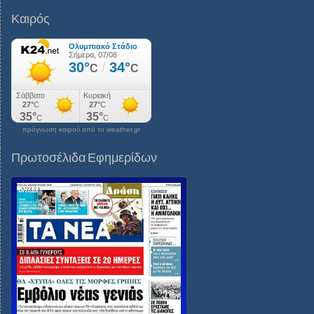
Καιρός
πρόγνωση καιρού από το weather.gr
Πρωτοσέλιδα Εφημερίδων