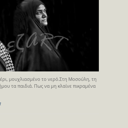
μέρι, μουχλιασμένο το νερό.Στη Μοσούλη, τη
μου τα παιδιά. Πως να μη κλαίνε πικραμένα
t