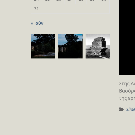
31
« Ιούν
Στης Α
Βασόρα
της ερ
Slid