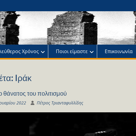
ης
πό
λεύθερος Χρόνος
Ποιοι είμαστε
Επικοινωνία
έτα:
Iράκ
 ο θάνατος του πολιτισμού
νουαρίου 2022
Πέτρος Τριανταφυλλίδης