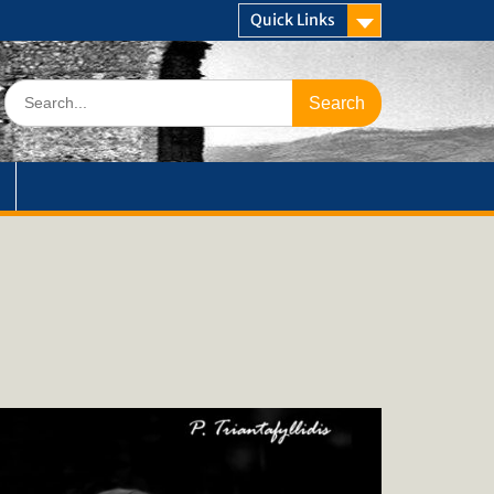
Quick Links
Search
for: