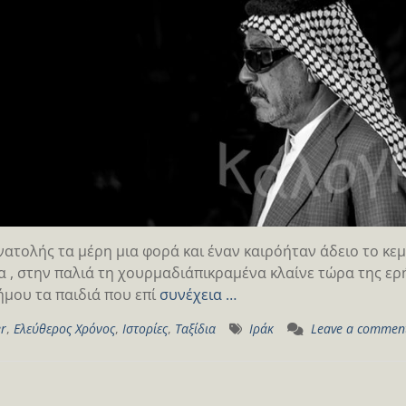
νατολής τα μέρη μια φορά και έναν καιρόήταν άδειο το κε
 , στην παλιά τη χουρμαδιάπικραμένα κλαίνε τώρα της ερή
ήμου τα παιδιά που επί
συνέχεια …
er
,
Ελεύθερος Χρόνος
,
Ιστορίες
,
Ταξίδια
Iράκ
Leave a commen