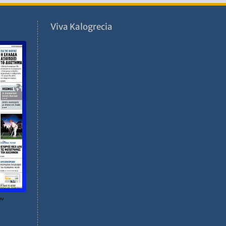
ν
Viva Kalogrecia
ων