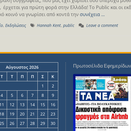
ραλή συγγραφέας, που μας έχει χαρίσει δυο υπέροχα μυθισ
, έρχεται για πρώτη φορά στην Ελλάδα! Το Public και οι εκ
κό κοινό να γνωρίσει από κοντά την
συνέχεια …
ίο
,
Εκδηλώσεις
Hannah Kent
,
public
Leave a comment
Πρωτοσέλιδα Εφημερίδω
Αύγουστος 2026
Τ
Τ
Π
Π
Σ
Κ
1
2
4
5
6
7
8
9
11
12
13
14
15
16
18
19
20
21
22
23
25
26
27
28
29
30