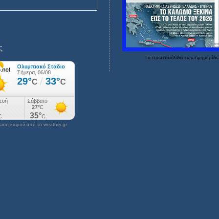
ς
Τα
πρωτοσέλιδα
των
εφημερίδ
ση καιρού από το weather.gr