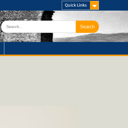
Quick Links
Search
for: