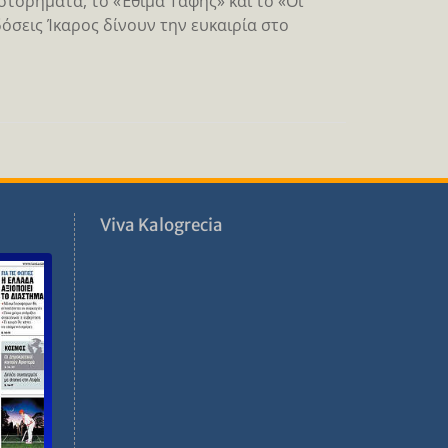
τορήματα, το «Έθιμα Ταφής» και το «Οι
δόσεις Ίκαρος δίνουν την ευκαιρία στο
ν
Viva Kalogrecia