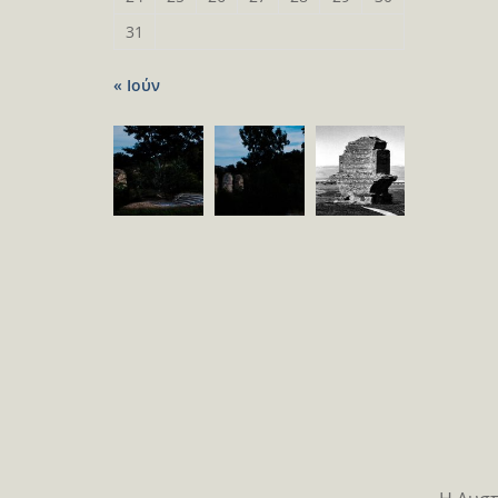
31
« Ιούν