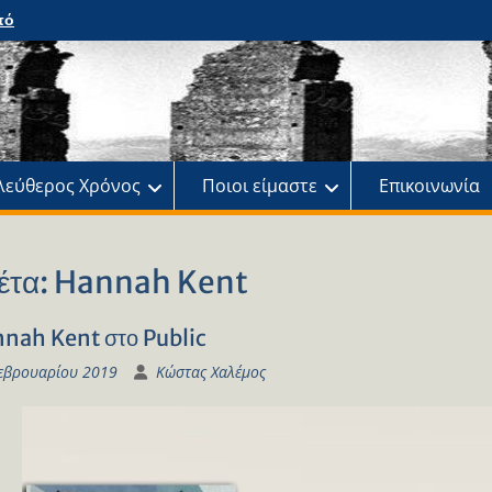
ης
λεύθερος Χρόνος
Ποιοι είμαστε
Επικοινωνία
έτα:
Hannah Kent
nah Kent στο Public
εβρουαρίου 2019
Κώστας Χαλέμος