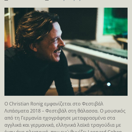
Ο Christian Ronig εμφανίζεται στο Φεστιβάλ
Λιπάσματα 2018 – Φεστιβάλ στη θάλασσα. Ο μουσικός
από τη Γερμανία ηχογράφησε μεταφρασμένα στα
αγγλικά και γερμανικά, ελληνικά λαϊκά τραγούδια με
έναν ήχο ηλεκτρικό, που ενώ θυμίζει Leonard Cohen,