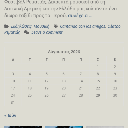
Φεστιβάλ Ρεματιάς. Δεκαεπτά μουσικοί από τη
Λατινική Αμερική και την Ελλάδα μας καλούν σε ένα
δίωρο ταξίδι προς το Περού,
συνέχεια …
Εκδηλώσεις
,
Μουσική
Cantando con los amigos
,
Θέατρο
Ρεματιάς
Leave a comment
Αύγουστος 2026
Δ
Τ
Τ
Π
Π
Σ
Κ
1
2
3
4
5
6
7
8
9
10
11
12
13
14
15
16
17
18
19
20
21
22
23
24
25
26
27
28
29
30
31
« Ιούν