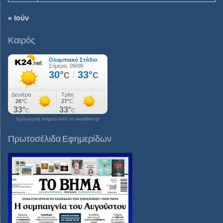
« Ιούν
Καιρός
πρόγνωση καιρού από το weather.gr
Πρωτοσέλιδα Εφημερίδων