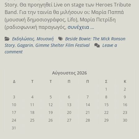
Story. Θα προηγηθεί Live on stage των Heroes Tribute
Band. Για την ταινία θα μιλήσουν οι: Μαρία Παππά
(μουσική δημοσιογράφος, Lifo), Μαρία Πετρίδη
(ραδιοφωνική παραγωγός,
συνέχεια …
Εκδηλώσεις
,
Μουσική
Beside Bowie: The Mick Ronson
Story
,
Gagarin
,
Gimme Shelter Film Festival
Leave a
comment
Αύγουστος 2026
Δ
Τ
Τ
Π
Π
Σ
Κ
1
2
3
4
5
6
7
8
9
10
11
12
13
14
15
16
17
18
19
20
21
22
23
24
25
26
27
28
29
30
31