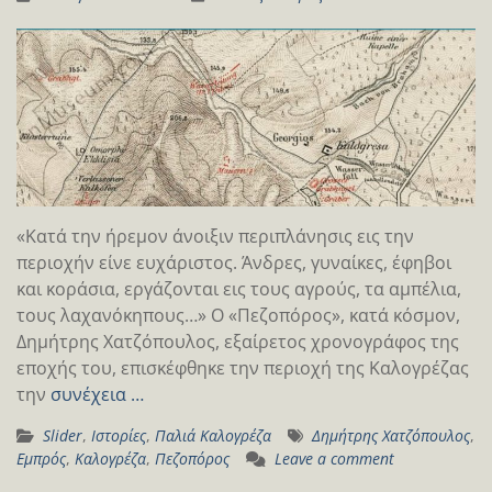
«Κατά την ήρεμον άνοιξιν περιπλάνησις εις την
περιοχήν είνε ευχάριστος. Άνδρες, γυναίκες, έφηβοι
και κοράσια, εργάζονται εις τους αγρούς, τα αμπέλια,
τους λαχανόκηπους…» Ο «Πεζοπόρος», κατά κόσμον,
Δημήτρης Χατζόπουλος, εξαίρετος χρονογράφος της
εποχής του, επισκέφθηκε την περιοχή της Καλογρέζας
την
συνέχεια …
Slider
,
Ιστορίες
,
Παλιά Καλογρέζα
Δημήτρης Χατζόπουλος
,
Εμπρός
,
Καλογρέζα
,
Πεζοπόρος
Leave a comment