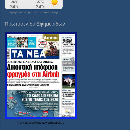
πρόγνωση καιρού από το weather.gr
Πρωτοσέλιδα Εφημερίδων
Τα
πρωτοσέλιδα
των
εφημερίδων