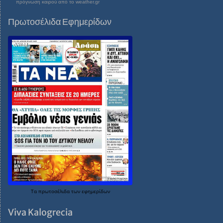
πρόγνωση καιρού από το weather.gr
Πρωτοσέλιδα Εφημερίδων
Τα
πρωτοσέλιδα
των
εφημερίδων
Viva Kalogrecia