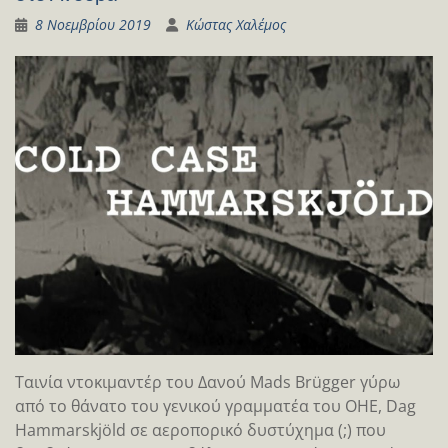
8 Νοεμβρίου 2019
Κώστας Χαλέμος
Ταινία ντοκιμαντέρ του Δανού Mads Brügger γύρω
από το θάνατο του γενικού γραμματέα του ΟΗΕ, Dag
Hammarskjöld σε αεροπορικό δυστύχημα (;) που