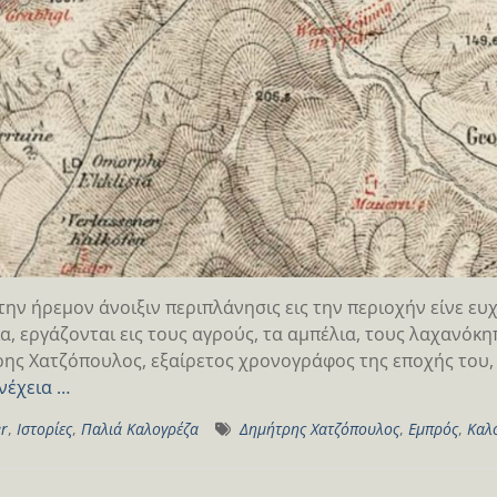
την ήρεμον άνοιξιν περιπλάνησις εις την περιοχήν είνε ευχ
α, εργάζονται εις τους αγρούς, τα αμπέλια, τους λαχανόκ
ης Χατζόπουλος, εξαίρετος χρονογράφος της εποχής του, 
νέχεια …
er
,
Ιστορίες
,
Παλιά Καλογρέζα
Δημήτρης Χατζόπουλος
,
Εμπρός
,
Καλ