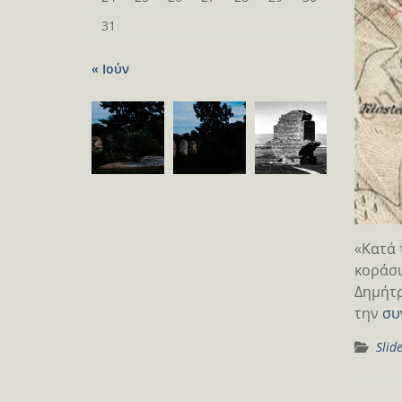
31
« Ιούν
«Κατά 
κοράσι
Δημήτρ
την
συ
Slid