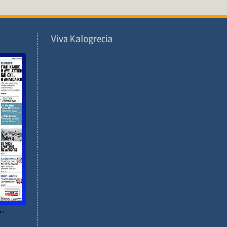
ν
Viva Kalogrecia
ων