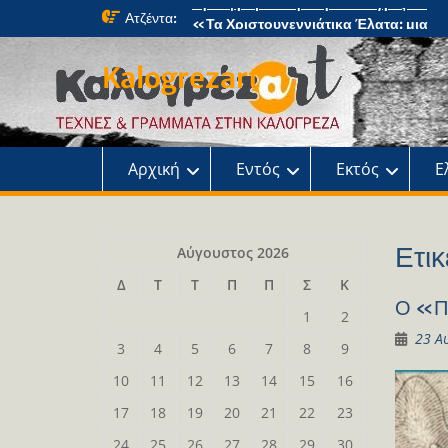
Skip
Ατζέντα:
«Τα Χριστουγεννιάτικα Έλατα: μια
to
μαγική περιπέτεια» στο κτήμα Φιξ
content
Η Χριστουγεννιάτικη συναυλία του
Kalogrezart
Ωδείου
Παρουσίαση του βιβλίου: Τα παιδιά τ
αλάνας
Παρουσίαση του βιβλίου «Τοντόρ, α
τη Σαφράμπολη στην Καλογρέζα»
Αρχική
Εντός
Εκτός
Ε
Ετικ
Αύγουστος 2026
Δ
Τ
Τ
Π
Π
Σ
Κ
Ο «Πε
1
2
23 Α
3
4
5
6
7
8
9
10
11
12
13
14
15
16
17
18
19
20
21
22
23
24
25
26
27
28
29
30