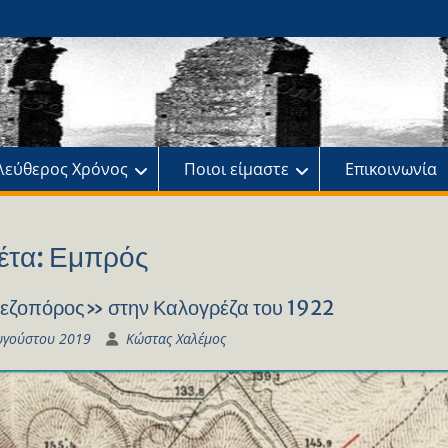
ης
πό
λεύθερος Χρόνος
Ποιοι είμαστε
Επικοινωνία
έτα:
Εμπρός
ζοπόρος» στην Καλογρέζα του 1922
υγούστου 2019
Κώστας Χαλέμος