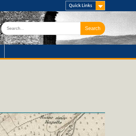
Quick Links
Search
for: