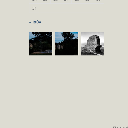
31
« Ιούν