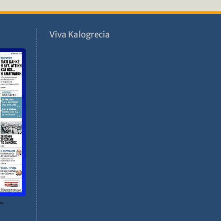
ν
Viva Kalogrecia
ων