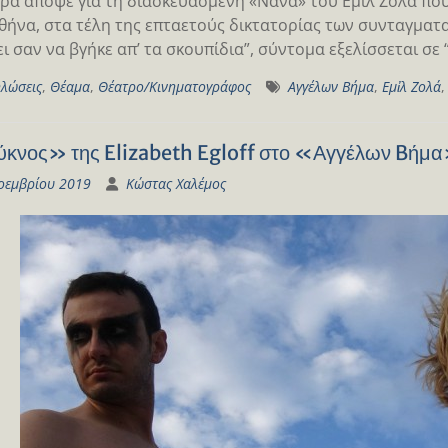
ρα απόψε για τη διασκευασμένη «Νανά» του Εμίλ Ζολά που
θήνα, στα τέλη της επταετούς δικτατορίας των συνταγματ
ει σαν να βγήκε απ’ τα σκουπίδια”, σύντομα εξελίσσεται σε
λώσεις
,
Θέαμα
,
Θέατρο/Κινηματογράφος
Αγγέλων Βήμα
,
Εμἰλ Ζολά
κνος» της Elizabeth Egloff στο «Αγγέλων Bήμ
οεμβρίου 2019
Κώστας Χαλέμος