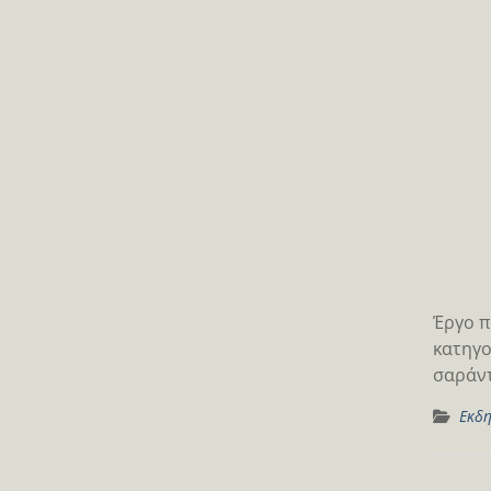
Έργο π
κατηγο
σαράντ
Εκδη