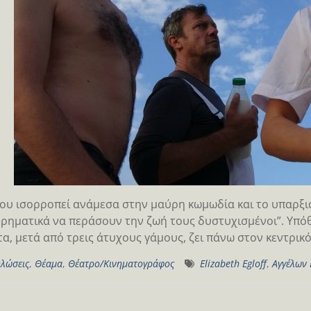
ου ισορροπεί ανάμεσα στην μαύρη κωμωδία και το υπαρξια
ρηματικά να περάσουν την ζωή τους δυστυχισμένοι”. Υπό
α, μετά από τρεις άτυχους γάμους, ζει πάνω στον κεντρικ
λώσεις
,
Θέαμα
,
Θέατρο/Κινηματογράφος
Elizabeth Egloff
,
Αγγέλων