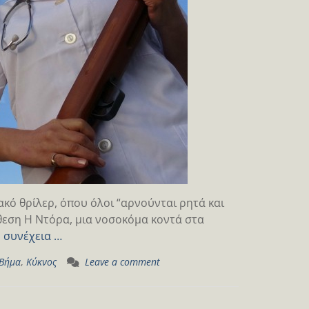
κό θρίλερ, όπου όλοι “αρνούνται ρητά και
θεση Η Ντόρα, μια νοσοκόμα κοντά στα
ό
συνέχεια …
 Βήμα
,
Κύκνος
Leave a comment