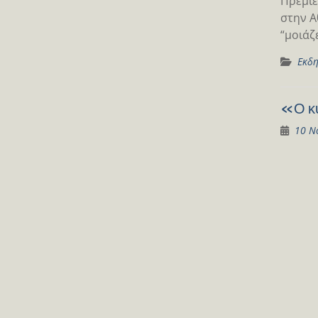
Πρεμιέ
στην Α
“μοιάζ
Εκδη
«Ο κύ
10 Ν