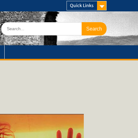
Quick Links
Search
for: