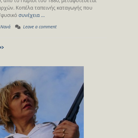
, από το Παρίσι του 1880, μεταφυτεύεται
αρχών. Κοπέλα ταπεινής καταγωγής που
 “φυσικό
συνέχεια …
,
Νανά
Leave a comment
α»