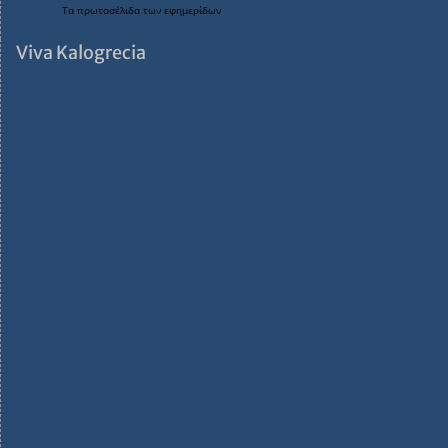
Τα
πρωτοσέλιδα
των
εφημερίδων
Viva Kalogrecia