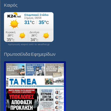
Καιρός
πρόγνωση καιρού από το weather.gr
Πρωτοσέλιδα Εφημερίδων