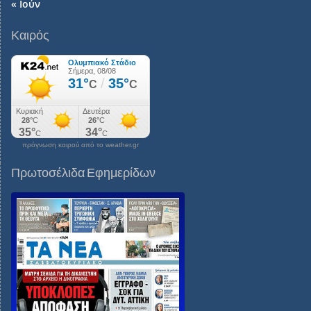
« Ιούν
Καιρός
πρόγνωση καιρού από το weather.gr
Πρωτοσέλιδα Εφημερίδων