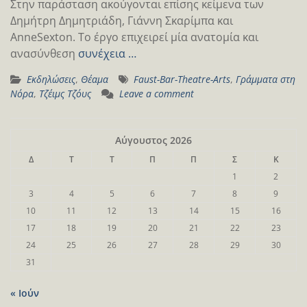
Στην παράσταση ακούγονται επίσης κείμενα των
Δημήτρη Δημητριάδη, Γιάννη Σκαρίμπα και
AnneSexton. Το έργο επιχειρεί μία ανατομία και
ανασύνθεση
συνέχεια …
Εκδηλώσεις
,
Θέαμα
Faust-Bar-Theatre-Arts
,
Γράμματα στη
Νόρα
,
Τζέιμς Τζόυς
Leave a comment
Αύγουστος 2026
Δ
Τ
Τ
Π
Π
Σ
Κ
1
2
3
4
5
6
7
8
9
10
11
12
13
14
15
16
17
18
19
20
21
22
23
24
25
26
27
28
29
30
31
« Ιούν