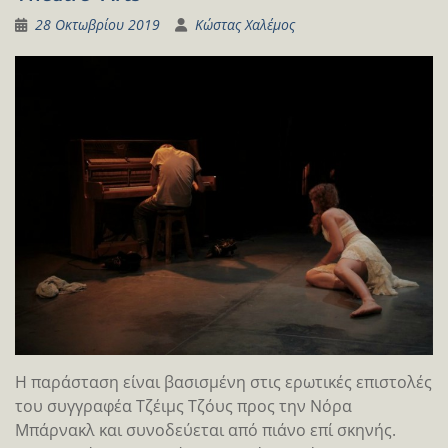
28 Οκτωβρίου 2019
Κώστας Χαλέμος
Η παράσταση είναι βασισμένη στις ερωτικές επιστολές
του συγγραφέα Τζέιμς Τζόυς προς την Νόρα
Μπάρνακλ και συνοδεύεται από πιάνο επί σκηνής.