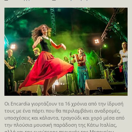
Oι Encardia γιορτάζουν τα 16 χρόνια από την ίδρυσή
τους με ένα πάρτι που θα περιλαμβάνει αναδρομές,
υποσχέσεις και κάλαντα, τραγούδι και χορό μέσα από
την πλούσια μουσική παράδοση της Κάτω Ιταλίας,
αλλά και της ευρύτερης περιοχής της Μεσογείου.