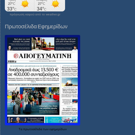
πρόγνωση καιρού από το weather.gr
Πρωτοσέλιδα Εφημερίδων
Τα
πρωτοσέλιδα
των
εφημερίδων