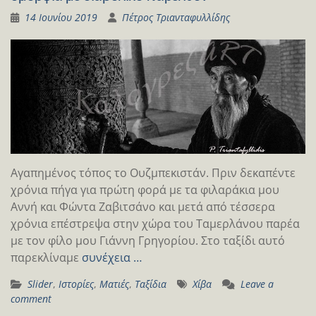
14 Ιουνίου 2019
Πέτρος Τριανταφυλλίδης
Αγαπημένος τόπος το Ουζμπεκιστάν. Πριν δεκαπέντε
χρόνια πήγα για πρώτη φορά με τα φιλαράκια μου
Αννή και Φώντα Ζαβιτσάνο και μετά από τέσσερα
χρόνια επέστρεψα στην χώρα του Ταμερλάνου παρέα
με τον φίλο μου Γιάννη Γρηγορίου. Στο ταξίδι αυτό
παρεκλίναμε
συνέχεια …
Slider
,
Ιστορίες
,
Ματιές
,
Ταξίδια
Χίβα
Leave a
comment