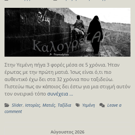
Στην Υεμένη πήγα 3 φορές μέσα σε 5 χρόνια. Ήταν
έρωτας με την πρώτη ματιά. Ίσως είναι ό,τι πιο
αυθεντικό έχω δει στα 32 χρόνια που ταξιδεύω.
Πιστεύω πως αν κάποιος δει έστω για μια στιγμή αυτόν
τον ονειρικό τόπο
συνέχεια …
Slider
,
Ιστορίες
,
Ματιές
,
Ταξίδια
Υεμένη
Leave a
comment
Αύγουστος 2026