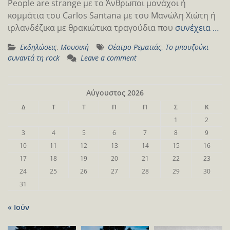
People are strange με το Άνθρωποι μονάχοι ή
κομμάτια του Carlos Santana με του Μανώλη Χιώτη ή
ιρλανδέζικα με θρακιώτικα τραγούδια που
συνέχεια …
Εκδηλώσεις
,
Μουσική
Θέατρο Ρεματιάς
,
Το μπουζούκι
συναντά τη rock
Leave a comment
Αύγουστος 2026
Δ
Τ
Τ
Π
Π
Σ
Κ
1
2
3
4
5
6
7
8
9
10
11
12
13
14
15
16
17
18
19
20
21
22
23
24
25
26
27
28
29
30
31
« Ιούν