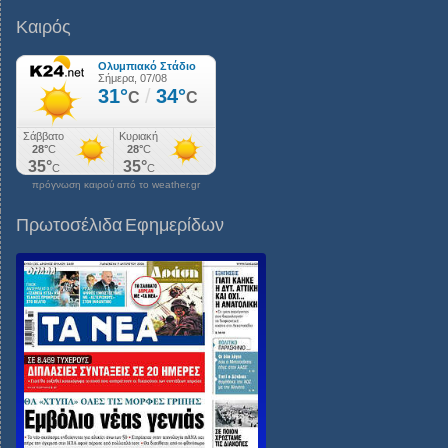
Καιρός
πρόγνωση καιρού από το weather.gr
Πρωτοσέλιδα Εφημερίδων