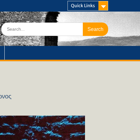
Quick Links
Search
for:
ρνος