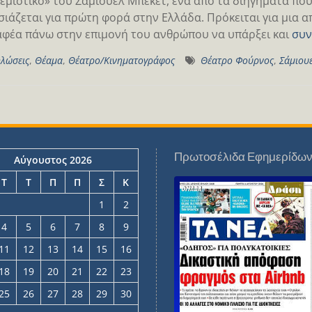
εμιστικό» του Σάμιουελ Μπέκετ, ένα από τα διηγήματα πο
ιάζεται για πρώτη φορά στην Ελλάδα. Πρόκειται για μια α
φέα πάνω στην επιμονή του ανθρώπου να υπάρξει και
συν
λώσεις
,
Θέαμα
,
Θέατρο/Κινηματογράφος
Θέατρο Φούρνος
,
Σάμιου
Πρωτοσέλιδα Εφημερίδω
Αύγουστος 2026
Τ
Τ
Π
Π
Σ
Κ
1
2
4
5
6
7
8
9
11
12
13
14
15
16
18
19
20
21
22
23
25
26
27
28
29
30