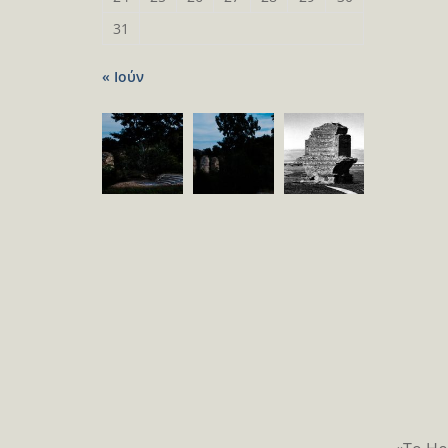
31
« Ιούν