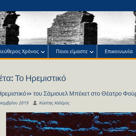
ης
πό
λεύθερος Χρόνος
Ποιοι είμαστε
Επικοινωνία
έτα:
Το Ηρεμιστικό
ρεμιστικό» του Σάμιουελ Μπέκετ στο Θέατρο Φού
εκεμβρίου 2019
Κώστας Χαλέμος