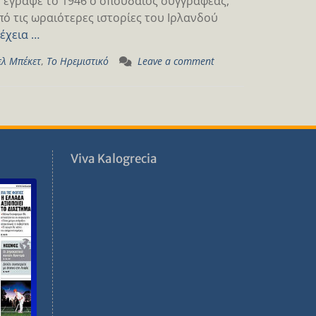
υ έγραψε το 1946 ο σπουδαίος συγγραφέας,
πό τις ωραιότερες ιστορίες του Ιρλανδού
έχεια …
ελ Μπέκετ
,
Το Ηρεμιστικό
Leave a comment
ν
Viva Kalogrecia