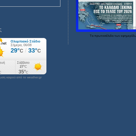
ς
Τα
πρωτοσέλιδα
των
εφημερίδ
ση καιρού από το weather.gr