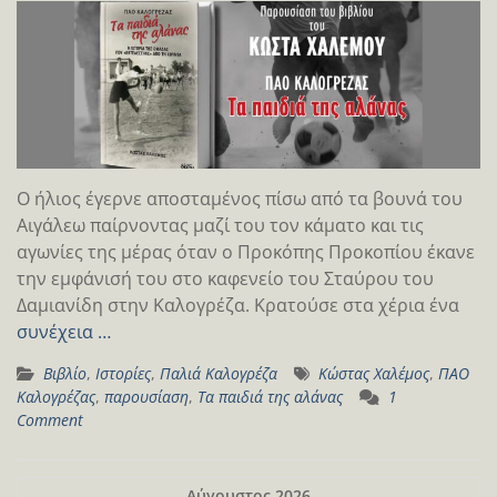
Ο ήλιος έγερνε αποσταμένος πίσω από τα βουνά του
Αιγάλεω παίρνοντας μαζί του τον κάματο και τις
αγωνίες της μέρας όταν ο Προκόπης Προκοπίου έκανε
την εμφάνισή του στο καφενείο του Σταύρου του
Δαμιανίδη στην Καλογρέζα. Κρατούσε στα χέρια ένα
συνέχεια …
Βιβλίο
,
Ιστορίες
,
Παλιά Καλογρέζα
Κώστας Χαλέμος
,
ΠΑΟ
Καλογρέζας
,
παρουσίαση
,
Τα παιδιά της αλάνας
1
Comment
Αύγουστος 2026