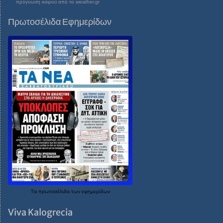
πρόγνωση καιρού από το weather.gr
Πρωτοσέλιδα Εφημερίδων
Τα
πρωτοσέλιδα
των
εφημερίδων
Viva Kalogrecia