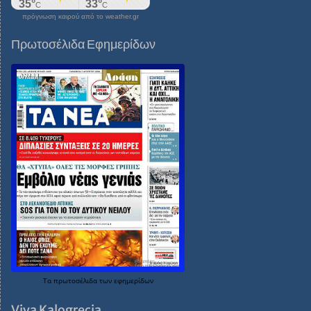
πρόγνωση καιρού από το weather.gr
Πρωτοσέλιδα Εφημερίδων
Τα
πρωτοσέλιδα
των
εφημερίδων
Viva Kalogrecia