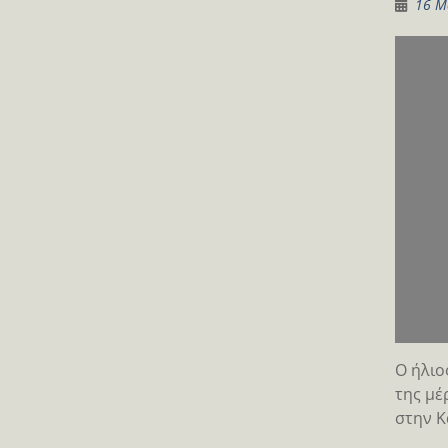
16 Μ
Ο ήλιο
της μέ
στην Κ