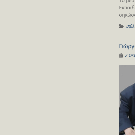
Το μεσ
Εκπαίδ
σηκώσο
Βιβλ
Γιώρ
2 Οκ