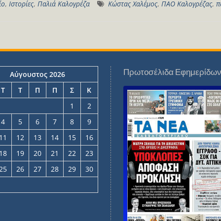
ίο
,
Ιστορίες
,
Παλιά Καλογρέζα
Κώστας Χαλέμος
,
ΠΑΟ Καλογρέζας
,
π
Πρωτοσέλιδα Εφημερίδω
Αύγουστος 2026
Τ
Τ
Π
Π
Σ
Κ
1
2
4
5
6
7
8
9
11
12
13
14
15
16
18
19
20
21
22
23
25
26
27
28
29
30