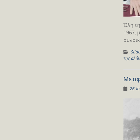
Όλη τη
1967, 
συνοικ
Slid
της αλά
Με αφ
26 Ι