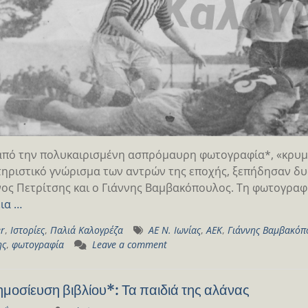
πό την πολυκαιρισμένη ασπρόμαυρη φωτογραφία*, «κρυμμ
ηριστικό γνώρισμα των αντρών της εποχής, ξεπήδησαν δυο
ος Πετρίτσης και ο Γιάννης Βαμβακόπουλος. Τη φωτογραφ
ια …
er
,
Ιστορίες
,
Παλιά Καλογρέζα
ΑΕ Ν. Ιωνίας
,
ΑΕΚ
,
Γιάννης Βαμβακόπ
ης
,
φωτογραφία
Leave a comment
μοσίευση βιβλίου*: Τα παιδιά της αλάνας