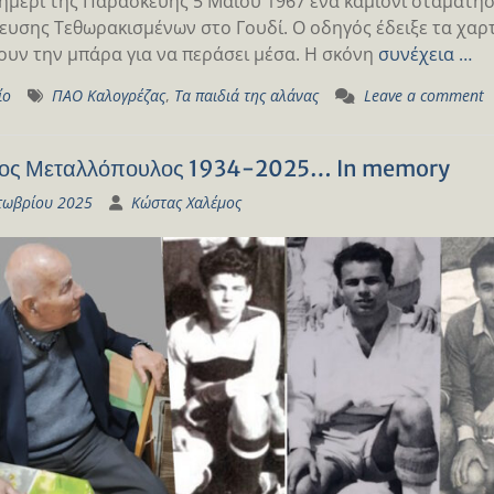
ημέρι της Παρασκευής 5 Μαΐου 1967 ένα καμιόνι σταμάτη
ευσης Τεθωρακισμένων στο Γουδί. Ο οδηγός έδειξε τα χαρτ
υν την μπάρα για να περάσει μέσα. Η σκόνη
συνέχεια …
ίο
ΠΑΟ Καλογρέζας
,
Τα παιδιά της αλάνας
Leave a comment
γος Μεταλλόπουλος 1934-2025… In memory
τωβρίου 2025
Κώστας Χαλέμος