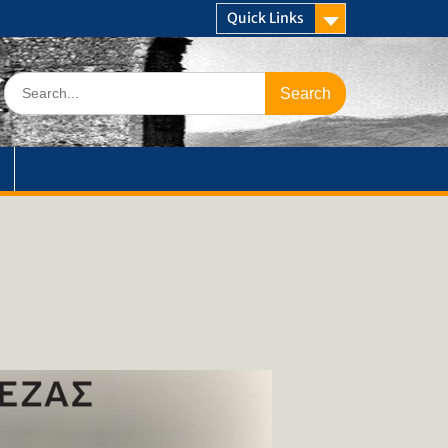
Quick Links
Search
for: