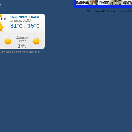
ς
Τα
πρωτοσέλιδα
των
εφημερίδ
ση καιρού από το weather.gr