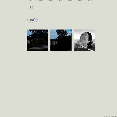
31
« Ιούν