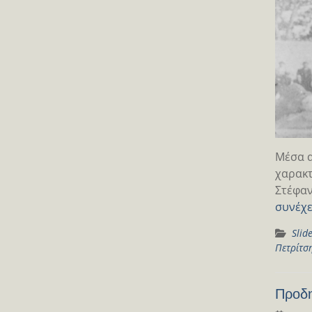
Μέσα α
χαρακτ
Στέφαν
συνέχε
Slid
Πετρίτσ
Προδη