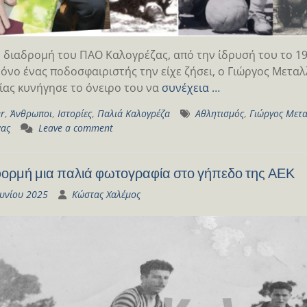
 διαδρομή του ΠΑΟ Καλογρέζας, από την ίδρυσή του το 19
μόνο ένας ποδοσφαιριστής την είχε ζήσει, ο Γιώργος Μετ
ίας κυνήγησε το όνειρο του να
συνέχεια …
er
,
Άνθρωποι
,
Ιστορίες
,
Παλιά Καλογρέζα
Αθλητισμός
,
Γιώργος Μετ
νας
Leave a comment
ορμή μια παλιά φωτογραφία στο γήπεδο της ΑΕΚ
ουνίου 2025
Κώστας Χαλέμος