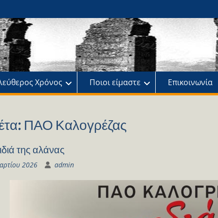
ης
πό
λεύθερος Χρόνος
Ποιοι είμαστε
Επικοινωνία
έτα:
ΠΑΟ Καλογρέζας
ιδιά της αλάνας
αρτίου 2026
admin