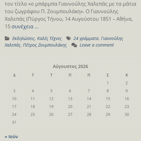
τον τίτλο «ο μπάρμπα Γιαννούλης Χαλεπάς με τα μάτια
του ζωγράφου Π. Ζουμπουλάκη». Ο Γιαννούλης
Χαλεπάς (Πύργος Τήνου, 14 Αυγούστου 1851 – Αθήνα,
15
συνέχεια …
Εκδηλώσεις
,
Καλές Τέχνες
24 γράμματα
,
Γιαννούλης
Χαλεπάς
,
Πέτρος Ζουμπουλάκης
Leave a comment
Αύγουστος 2026
Δ
Τ
Τ
Π
Π
Σ
Κ
1
2
3
4
5
6
7
8
9
10
11
12
13
14
15
16
17
18
19
20
21
22
23
24
25
26
27
28
29
30
31
« Ιούν