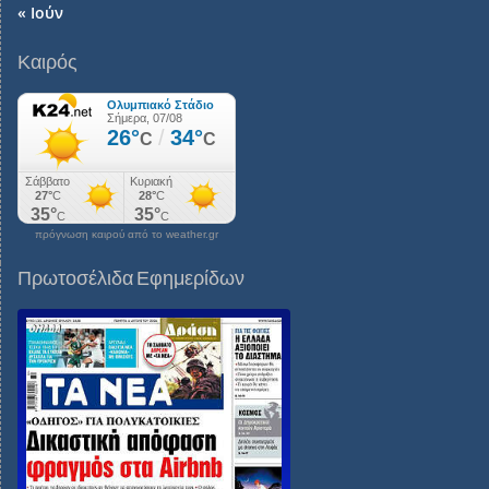
« Ιούν
Καιρός
πρόγνωση καιρού από το weather.gr
Πρωτοσέλιδα Εφημερίδων