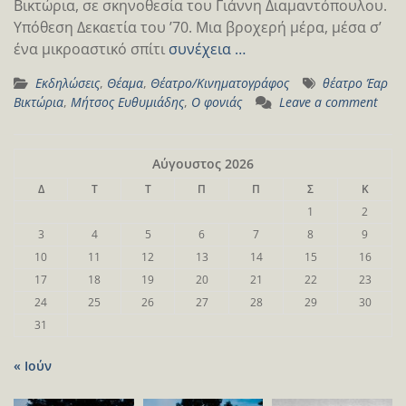
Βικτώρια, σε σκηνοθεσία του Γιάννη Διαμαντόπουλου.
Υπόθεση Δεκαετία του ’70. Μια βροχερή μέρα, μέσα σ’
ένα μικροαστικό σπίτι
συνέχεια …
Εκδηλώσεις
,
Θέαμα
,
Θέατρο/Κινηματογράφος
θέατρο Έαρ
Βικτώρια
,
Μήτσος Ευθυμιάδης
,
Ο φονιάς
Leave a comment
Αύγουστος 2026
Δ
Τ
Τ
Π
Π
Σ
Κ
1
2
3
4
5
6
7
8
9
10
11
12
13
14
15
16
17
18
19
20
21
22
23
24
25
26
27
28
29
30
31
« Ιούν