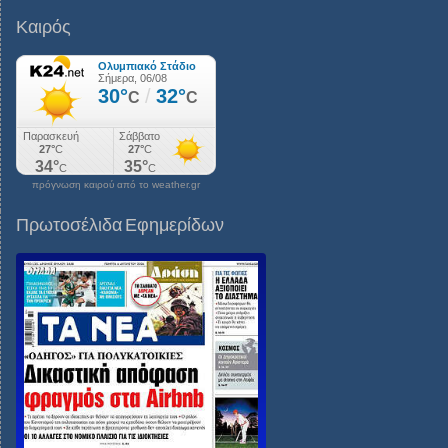
Καιρός
πρόγνωση καιρού από το weather.gr
Πρωτοσέλιδα Εφημερίδων