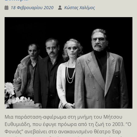
18 Φεβρουαρίου 2020
Κώστας Χαλέμος
Μια παράσταση-αφιέρωμα στη μνήμη του Μήτσου
Ευθυμιάδη, που έφυγε πρόωρα από τη ζωή το 2003. “Ο
Φονιάς” ανεβαίνει στο ανακαινισμένο θέατρο Έαρ