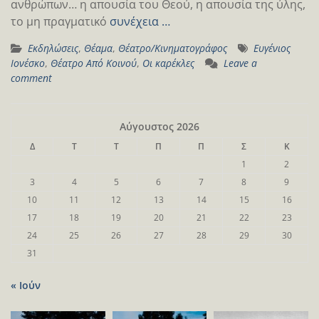
ανθρώπων… η απουσία του Θεού, η απουσία της ύλης,
το μη πραγματικό
συνέχεια …
Εκδηλώσεις
,
Θέαμα
,
Θέατρο/Κινηματογράφος
Ευγένιος
Ιονέσκο
,
Θέατρο Από Κοινού
,
Οι καρέκλες
Leave a
comment
Αύγουστος 2026
Δ
Τ
Τ
Π
Π
Σ
Κ
1
2
3
4
5
6
7
8
9
10
11
12
13
14
15
16
17
18
19
20
21
22
23
24
25
26
27
28
29
30
31
« Ιούν