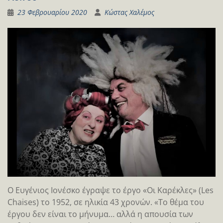
23 Φεβρουαρίου 2020
Κώστας Χαλέμος
Ο Ευγένιος Ιονέσκο έγραψε το έργο «Οι Καρέκλες» (Les
Chaises) το 1952, σε ηλικία 43 χρονών. «Το θέμα του
έργου δεν είναι το μήνυμα… αλλά η απουσία των