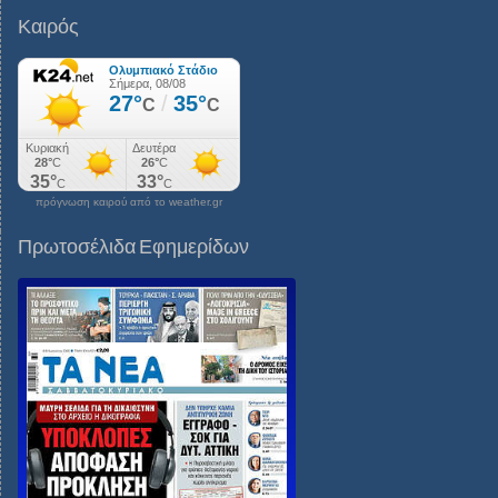
Καιρός
πρόγνωση καιρού από το weather.gr
Πρωτοσέλιδα Εφημερίδων