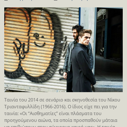
Ταινία του 2014 σε σενάριο και σκηνοθεσία του Νίκου
Τριανταφυλλίδη (1966-2016). Ο ίδιος είχε πει για την
ταινία: «Οι “Αισθηματίες” είναι πλάσματα του
προηγούμενου αιώνα, τα οποία προσπαθούν μάταια
να επιβιώσουν στον σύγχρονο καιρό μας». Η ταινία