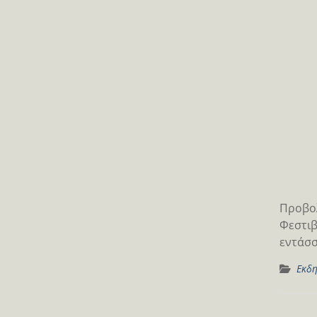
Προβολ
Φεστιβ
εντάσσ
Εκδη