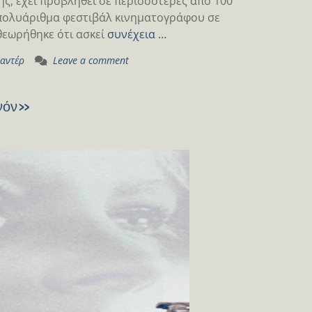
ς, έχει προβληθεί σε περισσότερες από 100
ε πολυάριθμα φεστιβάλ κινηματογράφου σε
θεωρήθηκε ότι ασκεί
συνέχεια …
μαντέρ
Leave a comment
ανόν»