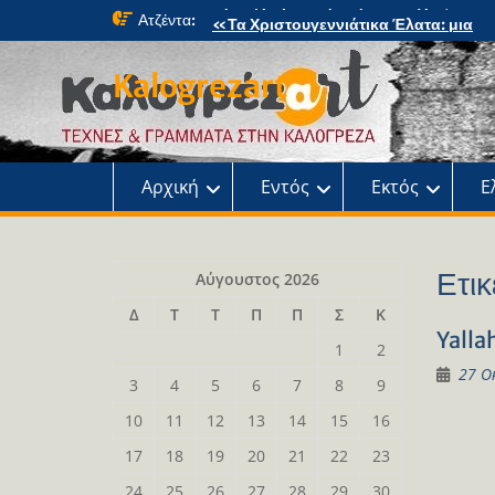
Skip
Ατζέντα:
«Τα Χριστουγεννιάτικα Έλατα: μια
to
μαγική περιπέτεια» στο κτήμα Φιξ
content
Η Χριστουγεννιάτικη συναυλία του
Kalogrezart
Ωδείου
Παρουσίαση του βιβλίου: Τα παιδιά τ
αλάνας
Παρουσίαση του βιβλίου «Τοντόρ, α
τη Σαφράμπολη στην Καλογρέζα»
Αρχική
Εντός
Εκτός
Ε
Ετικ
Αύγουστος 2026
Δ
Τ
Τ
Π
Π
Σ
Κ
Yalla
1
2
27 Ο
3
4
5
6
7
8
9
10
11
12
13
14
15
16
17
18
19
20
21
22
23
24
25
26
27
28
29
30