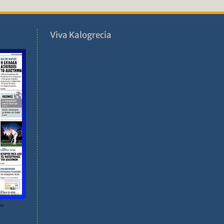
ν
Viva Kalogrecia
ων