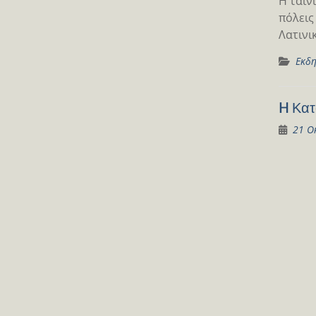
Η ταιν
πόλεις
Λατινι
Εκδη
H Κατ
21 Ο