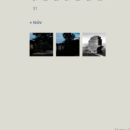
31
« Ιούν