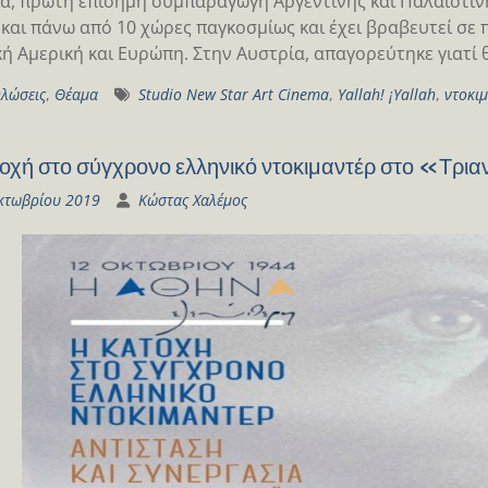
ία, πρώτη επίσημη συμπαραγωγή Αργεντινής και Παλαιστίνη
 και πάνω από 10 χώρες παγκοσμίως και έχει βραβευτεί σ
κή Αμερική και Ευρώπη. Στην Αυστρία, απαγορεύτηκε γιατί 
λώσεις
,
Θέαμα
Studio New Star Art Cinema
,
Yallah! ¡Yallah
,
ντοκι
οχή στο σύγχρονο ελληνικό ντοκιμαντέρ στο «Τρι
κτωβρίου 2019
Κώστας Χαλέμος