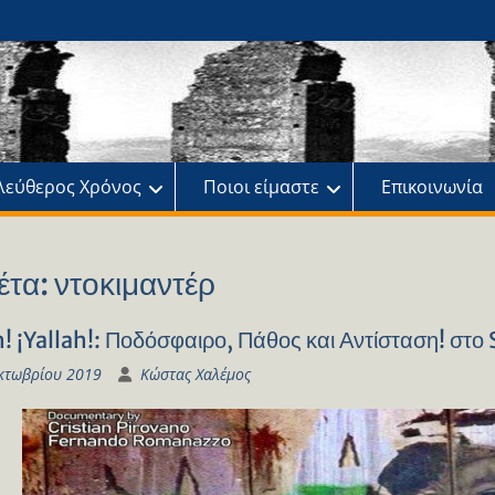
ης
πό
λεύθερος Χρόνος
Ποιοι είμαστε
Επικοινωνία
έτα:
ντοκιμαντέρ
h! ¡Yallah!: Ποδόσφαιρο, Πάθος και Αντίσταση! στ
κτωβρίου 2019
Κώστας Χαλέμος