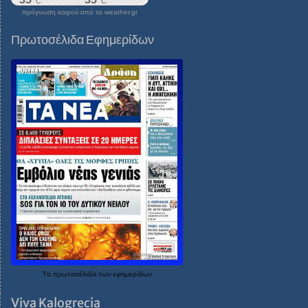
πρόγνωση καιρού από το weather.gr
Πρωτοσέλιδα Εφημερίδων
Τα
πρωτοσέλιδα
των
εφημερίδων
Viva Kalogrecia