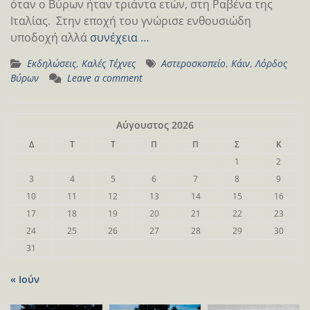
όταν ο Βύρων ήταν τριάντα ετών, στη Ραβένα της
Ιταλίας. Στην εποχή του γνώρισε ενθουσιώδη
υποδοχή αλλά
συνέχεια …
Εκδηλώσεις
,
Καλές Τέχνες
Αστεροσκοπείο
,
Κάιν
,
Λόρδος
Βύρων
Leave a comment
Αύγουστος 2026
Δ
Τ
Τ
Π
Π
Σ
Κ
1
2
3
4
5
6
7
8
9
10
11
12
13
14
15
16
17
18
19
20
21
22
23
24
25
26
27
28
29
30
31
« Ιούν