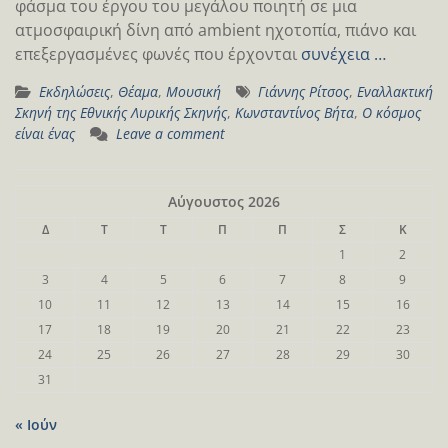
φάσμα του έργου του μεγάλου ποιητή σε μια
ατμοσφαιρική δίνη από ambient ηχοτοπία, πιάνο και
επεξεργασμένες φωνές που έρχονται
συνέχεια …
Εκδηλώσεις
,
Θέαμα
,
Μουσική
Γιάννης Ρίτσος
,
Εναλλακτική
Σκηνή της Εθνικής Λυρικής Σκηνής
,
Κωνσταντίνος Βήτα
,
Ο κόσμος
είναι ένας
Leave a comment
Αύγουστος 2026
Δ
Τ
Τ
Π
Π
Σ
Κ
1
2
3
4
5
6
7
8
9
10
11
12
13
14
15
16
17
18
19
20
21
22
23
24
25
26
27
28
29
30
31
« Ιούν