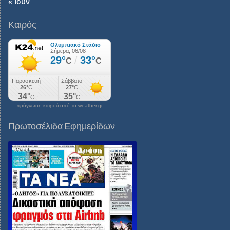
« Ιούν
Καιρός
πρόγνωση καιρού από το weather.gr
Πρωτοσέλιδα Εφημερίδων