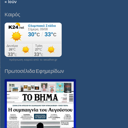
« Ιούν
Καιρός
πρόγνωση καιρού από το weather.gr
Πρωτοσέλιδα Εφημερίδων