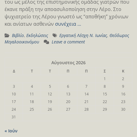
του ως μέλος της επιστημονικής ομάδας γιατρών που
έκανε πράξη την αποασυλοποίηση στην Λέρο. Στο
ψυχιατρείο της Λέρου γνωστό ως “αποθήκη” χρόνιων
και ανίατων ασθενών
συνέχεια …
Βιβλίο
,
Εκδηλώσεις
Εργατική Λέσχη Ν. Ιωνίας
,
Θεόδωρος
Μεγαλοοικονόμου
Leave a comment
Αύγουστος 2026
Δ
Τ
Τ
Π
Π
Σ
Κ
1
2
3
4
5
6
7
8
9
10
11
12
13
14
15
16
17
18
19
20
21
22
23
24
25
26
27
28
29
30
31
« Ιούν