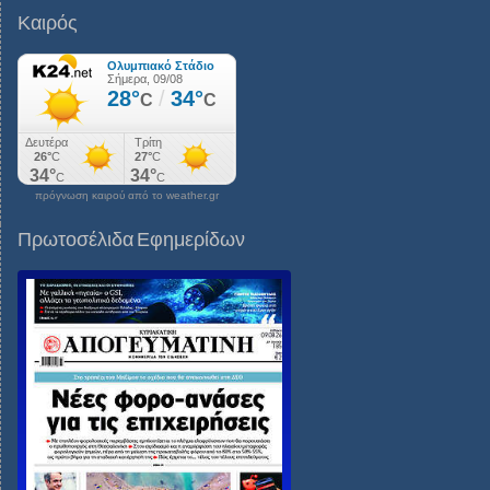
Καιρός
πρόγνωση καιρού από το weather.gr
Πρωτοσέλιδα Εφημερίδων