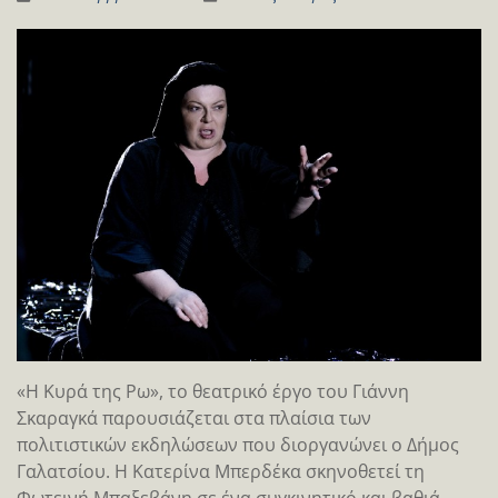
«Η Κυρά της Ρω», το θεατρικό έργο του Γιάννη
Σκαραγκά παρουσιάζεται στα πλαίσια των
πολιτιστικών εκδηλώσεων που διοργανώνει ο Δήμος
Γαλατσίου. Η Κατερίνα Μπερδέκα σκηνοθετεί τη
Φωτεινή Μπαξεβάνη σε ένα συγκινητικό και βαθιά