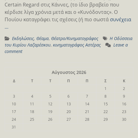
Certain Regard στις Κάννες, (το ίδιο βραβείο που
κέρδισε λίγα χρόνια μετά και ο «Κυνόδοντας». Ο
Πουίου καταγράφει τις σχέσεις (ή πιο σωστά
συνέχεια
…
Εκδηλώσεις
,
Θέαμα
,
Θέατρο/Κινηματογράφος
Η Οδύσσεια
του Κυρίου Λαζαρέσκου
,
κινηματογράφος Αστέρας
Leave a
comment
Αύγουστος 2026
Δ
Τ
Τ
Π
Π
Σ
Κ
1
2
3
4
5
6
7
8
9
10
11
12
13
14
15
16
17
18
19
20
21
22
23
24
25
26
27
28
29
30
31