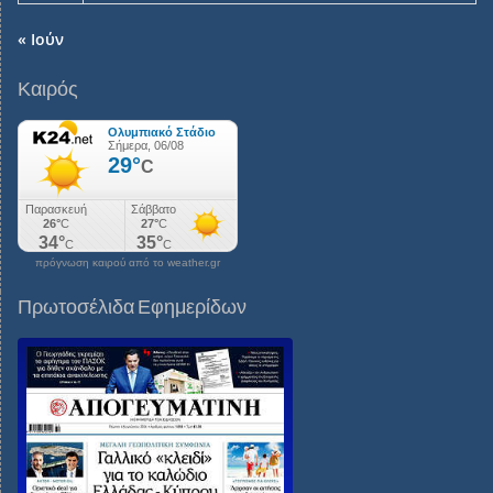
« Ιούν
Καιρός
πρόγνωση καιρού από το weather.gr
Πρωτοσέλιδα Εφημερίδων