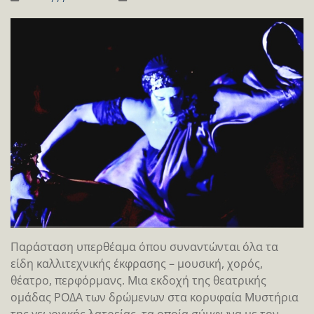
Παράσταση υπερθέαμα όπου συναντώνται όλα τα
είδη καλλιτεχνικής έκφρασης – μουσική, χορός,
θέατρο, περφόρμανς. Μια εκδοχή της θεατρικής
ομάδας ΡΟΔΑ των δρώμενων στα κορυφαία Μυστήρια
της γεωργικής λατρείας, τα οποία σύμφωνα με τον