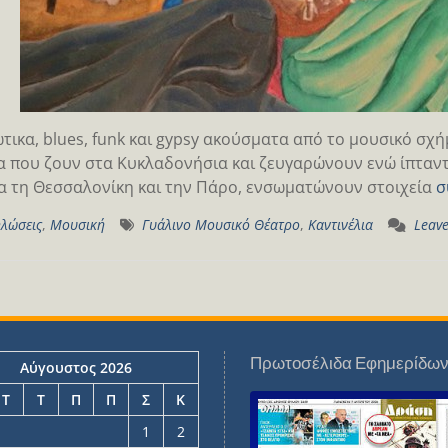
τικα, blues, funk και gypsy ακούσματα από το μουσικό σχή
α που ζουν στα Κυκλαδονήσια και ζευγαρώνουν ενώ ίπταντα
α τη Θεσσαλονίκη και την Πάρο, ενσωματώνουν στοιχεία
σ
λώσεις
,
Μουσική
Γυάλινο Μουσικό Θέατρο
,
Καντινέλια
Leav
Πρωτοσέλιδα Εφημερίδω
Αύγουστος 2026
Τ
Τ
Π
Π
Σ
Κ
1
2