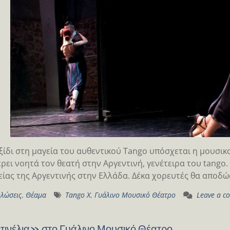
ξίδι στη μαγεία του αυθεντικού Tango υπόσχεται η μουσι
ρει νοητά τον θεατή στην Αργεντινή, γενέτειρα του tango.
ίας της Αργεντινής στην Ελλάδα. Δέκα χορευτές θα αποδ
λώσεις
,
Θέαμα
Tango X
,
Γυάλινο Μουσικό Θέατρο
Leave a c
ινέλια» στο Γυάλινο Μουσικό Θέατρο