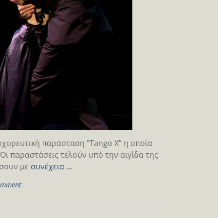
κοχορευτική παράσταση “Tango X” η οποία
 Οι παραστάσεις τελούν υπό την αιγίδα της
ώσουν με
συνέχεια …
omment