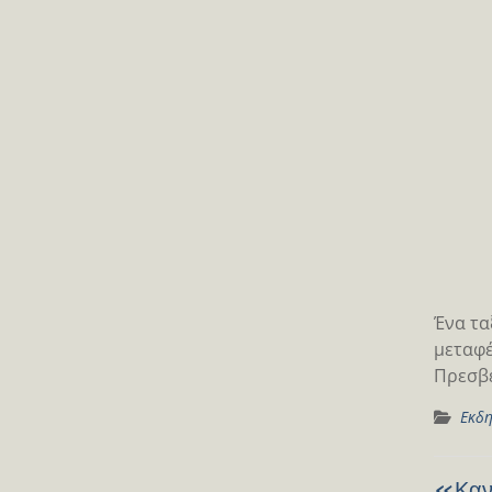
Ένα τα
μεταφέ
Πρεσβε
Εκδη
«Καντ