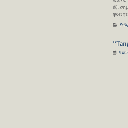
«Δε θα
έξι ση
φοιτητ
Εκδη
“Tang
6 Μα