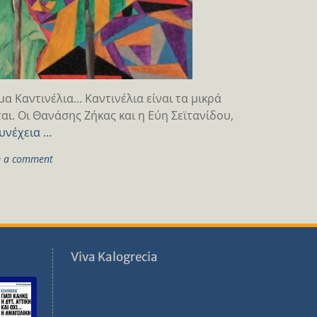
μα Καντινέλια… Καντινέλια είναι τα μικρά
ι. Οι Θανάσης Ζήκας και η Εύη Σεϊτανίδου,
υνέχεια …
e a comment
ν
Viva Kalogrecia