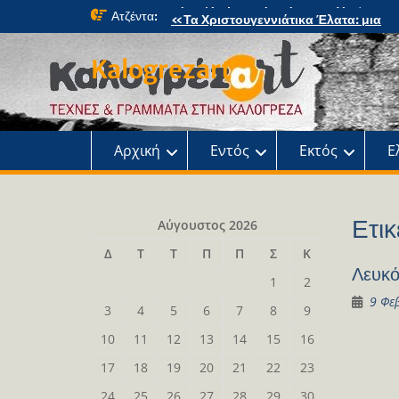
Skip
Ατζέντα:
«Τα Χριστουγεννιάτικα Έλατα: μια
to
μαγική περιπέτεια» στο κτήμα Φιξ
content
Η Χριστουγεννιάτικη συναυλία του
Kalogrezart
Ωδείου
Παρουσίαση του βιβλίου: Τα παιδιά τ
αλάνας
Παρουσίαση του βιβλίου «Τοντόρ, α
τη Σαφράμπολη στην Καλογρέζα»
Αρχική
Εντός
Εκτός
Ε
Ετικ
Αύγουστος 2026
Δ
Τ
Τ
Π
Π
Σ
Κ
Λευκό
1
2
9 Φε
3
4
5
6
7
8
9
10
11
12
13
14
15
16
17
18
19
20
21
22
23
24
25
26
27
28
29
30