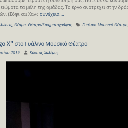
 σωπάσουμε. Είμαστε η συνείδησή σας. Ποτέ δε θα κάνουμε
μειώματα τα μέλη της ομάδας. Το έργο ανατρέχει στην δρά
ών, (Σόφι και Χανς
συνέχεια …
λώσεις
,
Θέαμα
,
Θέατρο/Κινηματογράφος
Γυάλινο Μουσικό Θέατρο
o X” στο Γυάλινο Μουσικό Θέατρο
ρτίου 2019
Κώστας Χαλέμος