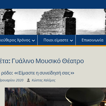
ης
πό
λεύθερος Χρόνος
Ποιοι είμαστε
Επικοινωνία
έτα:
Γυάλινο Μουσικό Θέατρο
 ρόδο: «Είμαστε η συνείδησή σας»
βρουαρίου 2020
Κώστας Χαλέμος