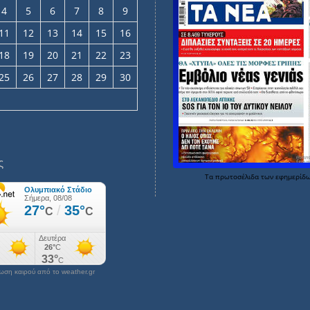
4
5
6
7
8
9
11
12
13
14
15
16
18
19
20
21
22
23
25
26
27
28
29
30
ς
Τα
πρωτοσέλιδα
των
εφημερίδ
ση καιρού από το weather.gr