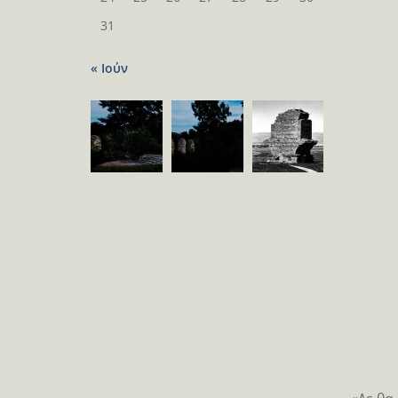
31
« Ιούν