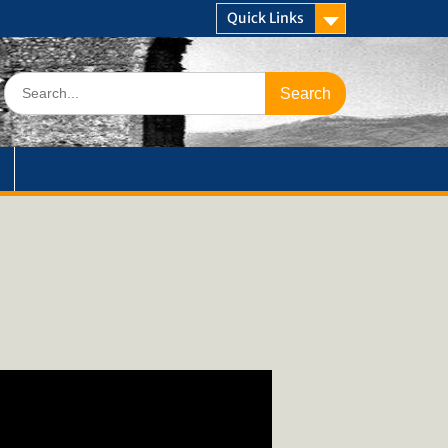
Quick Links
Search
for: