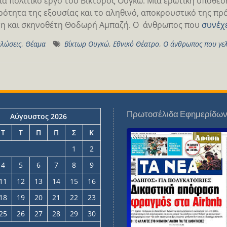
ιά πολιτικό έργο του Βίκτορος Ουγκώ. Μια ερωτική υπόθε
ρότητα της εξουσίας και το αληθινό, αποκρουστικό της π
η και σκηνοθέτη Θοδωρή Αμπαζή. Ο άνθρωπος που
συνέχ
λώσεις
,
Θέαμα
Βίκτωρ Ουγκώ
,
Εθνικό Θέατρο
,
Ο άνθρωπος που γε
Πρωτοσέλιδα Εφημερίδω
Αύγουστος 2026
Τ
Τ
Π
Π
Σ
Κ
1
2
4
5
6
7
8
9
11
12
13
14
15
16
18
19
20
21
22
23
25
26
27
28
29
30