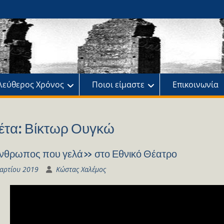
ης
πό
λεύθερος Χρόνος
Ποιοι είμαστε
Επικοινωνία
έτα:
Βίκτωρ Ουγκώ
θρωπος που γελά» στο Εθνικό Θέατρο
αρτίου 2019
Κώστας Χαλέμος