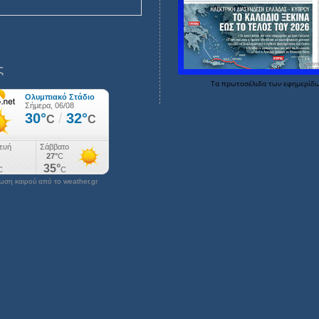
ς
Τα
πρωτοσέλιδα
των
εφημερίδ
ση καιρού από το weather.gr