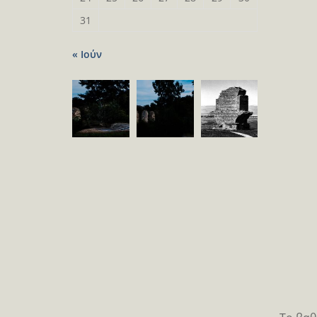
31
« Ιούν