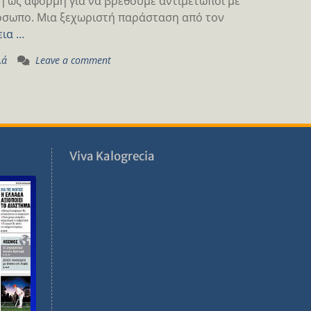
ση ως αφορμή για να βρεθούμε αντιμέτωποι με
ρόσωπο. Μια ξεχωριστή παράσταση από τον
εια …
λά
Leave a comment
ν
Viva Kalogrecia