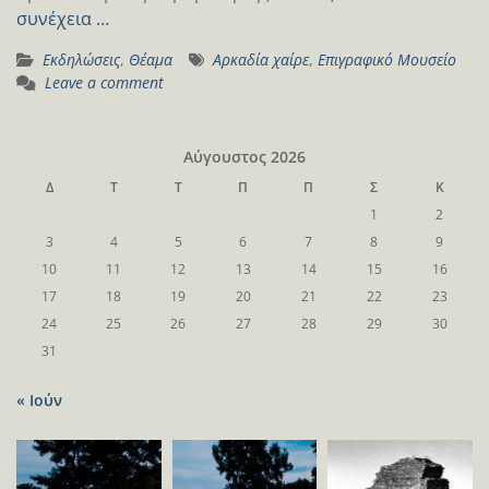
συνέχεια …
Εκδηλώσεις
,
Θέαμα
Αρκαδία χαίρε
,
Επιγραφικό Μουσείο
Leave a comment
Αύγουστος 2026
Δ
Τ
Τ
Π
Π
Σ
Κ
1
2
3
4
5
6
7
8
9
10
11
12
13
14
15
16
17
18
19
20
21
22
23
24
25
26
27
28
29
30
31
« Ιούν