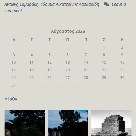
Αντώνη Σαμαράκη
,
Ίδρυμα Αικατερίνης Λασκαρίδη
Leave a
comment
Αύγουστος 2026
Δ
Τ
Τ
Π
Π
Σ
Κ
1
2
3
4
5
6
7
8
9
10
11
12
13
14
15
16
17
18
19
20
21
22
23
24
25
26
27
28
29
30
31
« Ιούν