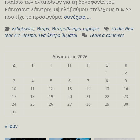
πλαίσιο των αντιποίνων για τη δολοφονία του
Ράινχαρντ Χάιντριχ, υψηλόβαθμου στελέχους των SS,
που είχε το προσωνύμιο
συνέχεια …
Εκδηλώσεις
,
Θέαμα
,
Θέατρο/Κινηματογράφος
Studio New
Star Art Cinema
,
Ένα δέντρο θυμάται
Leave a comment
Αύγουστος 2026
Δ
Τ
Τ
Π
Π
Σ
Κ
1
2
3
4
5
6
7
8
9
10
11
12
13
14
15
16
17
18
19
20
21
22
23
24
25
26
27
28
29
30
31
« Ιούν