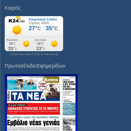
Καιρός
πρόγνωση καιρού από το weather.gr
Πρωτοσέλιδα Εφημερίδων