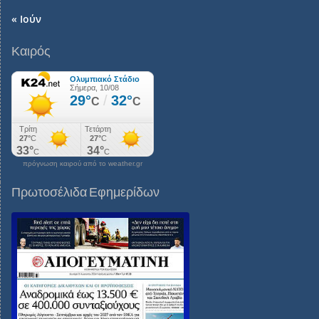
« Ιούν
Καιρός
πρόγνωση καιρού από το weather.gr
Πρωτοσέλιδα Εφημερίδων