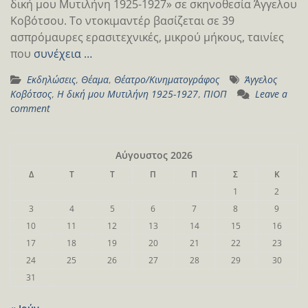
δική μου Μυτιλήνη 1925-1927» σε σκηνοθεσία Άγγελου
Κοβότσου. Το ντοκιμαντέρ βασίζεται σε 39
ασπρόμαυρες ερασιτεχνικές, μικρού μήκους, ταινίες
που
συνέχεια …
Εκδηλώσεις
,
Θέαμα
,
Θέατρο/Κινηματογράφος
Άγγελος
Κοβότσος
,
Η δική μου Μυτιλήνη 1925-1927
,
ΠΙΟΠ
Leave a
comment
Αύγουστος 2026
Δ
Τ
Τ
Π
Π
Σ
Κ
1
2
3
4
5
6
7
8
9
10
11
12
13
14
15
16
17
18
19
20
21
22
23
24
25
26
27
28
29
30
31