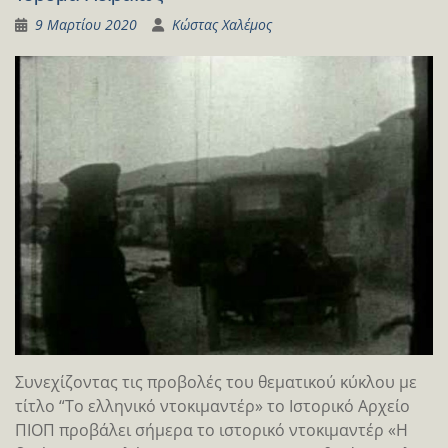
9 Μαρτίου 2020
Κώστας Χαλέμος
Συνεχίζοντας τις προβολές του θεματικού κύκλου με
τίτλο “Το ελληνικό ντοκιμαντέρ» το Ιστορικό Αρχείο
ΠΙΟΠ προβάλει σήμερα το ιστορικό ντοκιμαντέρ «Η