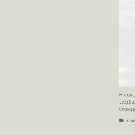
Η παγω
ταξιδι
ντοκιμ
Slid