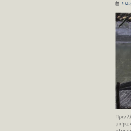
6 Μα
Πριν λ
μπήκε 
πλανήτ