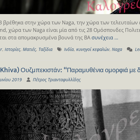
3 βρέθηκα στην χώρα των Νaga, την χώρα των τελευταίων 
nd, χώρα των Νaga είναι μία από τις 28 Ομόσπονδες Πολιτ
ται στα απομακρυσμένα βουνά της ΒΑ
συνέχεια …
er
,
Ιστορίες
,
Ματιές
,
Ταξίδια
Ινδία
,
κυνηγοί κεφαλών
,
Νaga
Le
(Khiva) Ουζμπεκιστάν: “Παραμυθένια ομορφιά με 
ουνίου 2019
Πέτρος Τριανταφυλλίδης