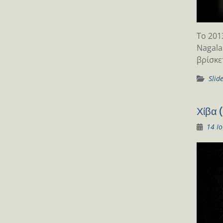
Το 201
Nagala
βρίσκε
Slid
Χίβα 
14 Ι