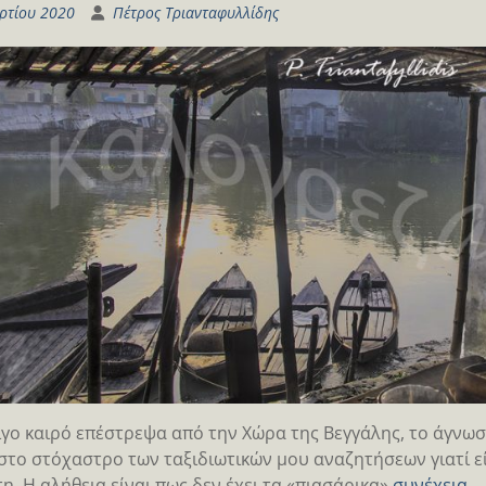
ρτίου 2020
Πέτρος Τριανταφυλλίδης
ίγο καιρό επέστρεψα από την Χώρα της Βεγγάλης, το άγνω
στο στόχαστρο των ταξιδιωτικών μου αναζητήσεων γιατί ε
η. Η αλήθεια είναι πως δεν έχει τα «πιασάρικα»
συνέχεια …