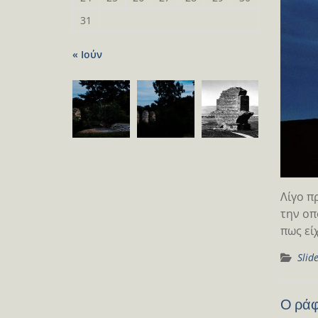
31
« Ιούν
Λίγο π
την οπ
πως εί
Slid
Ο ράφ