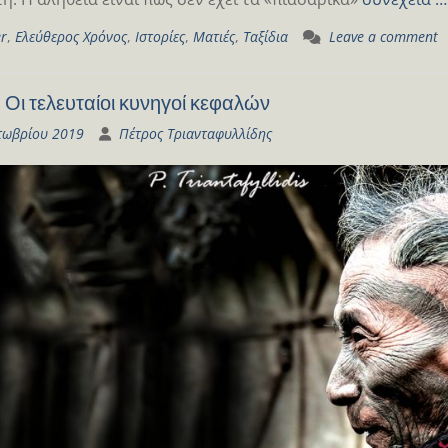
er
,
Ελεύθερος Χρόνος
,
Ιστορίες
,
Ματιές
,
Ταξίδια
Leave a comment
 Οι τελευταίοι κυνηγοί κεφαλών
τωβρίου 2019
Πέτρος Τριανταφυλλίδης