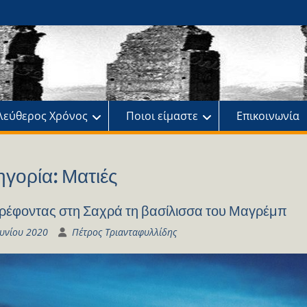
ης
πό
λεύθερος Χρόνος
Ποιοι είμαστε
Επικοινωνία
ηγορία:
Ματιές
ρέφοντας στη Σαχρά τη βασίλισσα του Μαγρέμπ
ουνίου 2020
Πέτρος Τριανταφυλλίδης