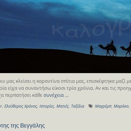
ριν μας κλείσει η καραντίνα σπίτια μας, επισκέφτηκα μαζί 
οία είχα να συναντήσω είκοσι τρία χρόνια. Αν και τις προ
χα περπατήσει κάθε
συνέχεια …
er
,
Ελεύθερος Χρόνος
,
Ιστορίες
,
Ματιές
,
Ταξίδια
Μαγρέμπ
,
Μαρόκο
,
της της Βεγγάλης