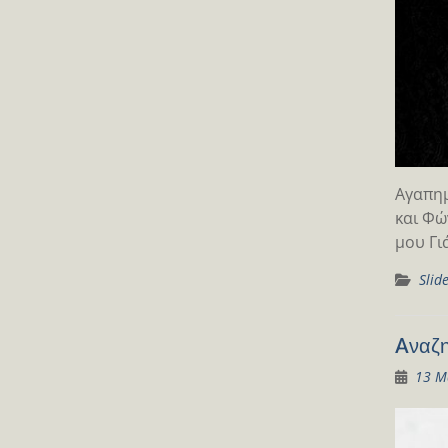
Αγαπημ
και Φώ
μου Γι
Slid
Aναζη
13 Μ