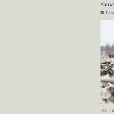
Yamal
8 Απ
«Το τα