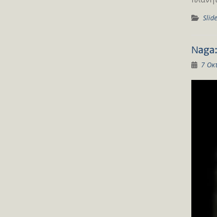
Slid
Νaga:
7 Οκ