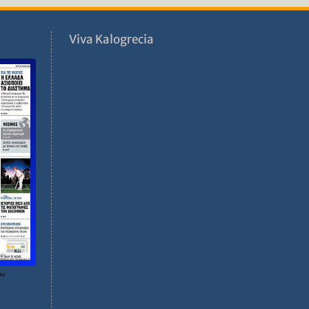
ν
Viva Kalogrecia
ων