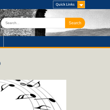
Quick Links
Search
for:
υ