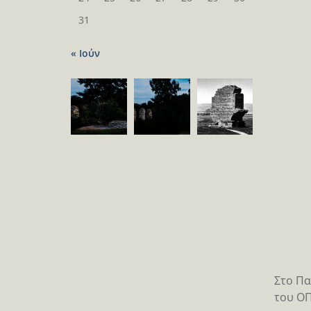
31
« Ιούν
Στο Πα
του ΟΠ