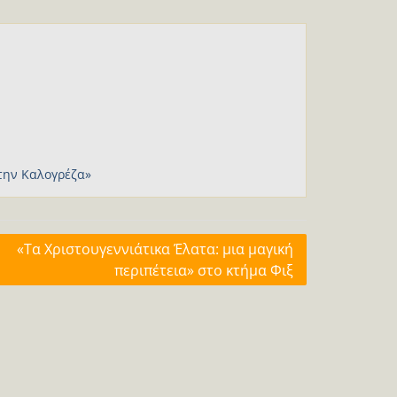
την Καλογρέζα»
«Τα Χριστουγεννιάτικα Έλατα: μια μαγική
περιπέτεια» στο κτήμα Φιξ