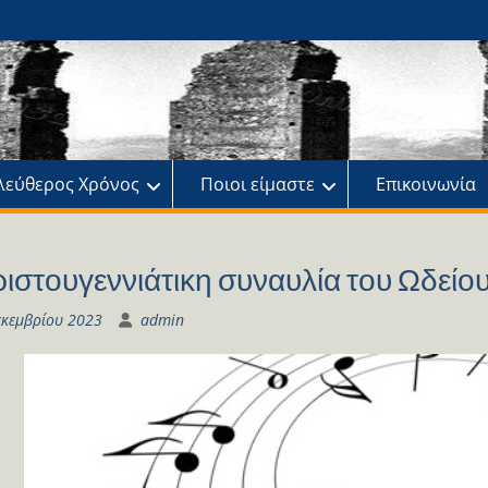
ης
πό
λεύθερος Χρόνος
Ποιοι είμαστε
Επικοινωνία
ιστουγεννιάτικη συναυλία του Ωδείο
εκεμβρίου 2023
admin