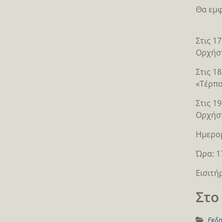
Θα εμφ
Στις 1
Ορχήσ
Στις 1
«Τέρπα
Στις 1
Ορχήστ
Hμερομ
Ώρα: 1
Εισιτή
Στο
Εκδη