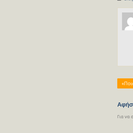
Πλοή
«Ποι
άρθρ
Αφήσ
Για να 