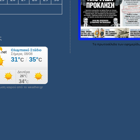
ς
Τα
πρωτοσέλιδα
των
εφημερίδ
ση καιρού από το weather.gr