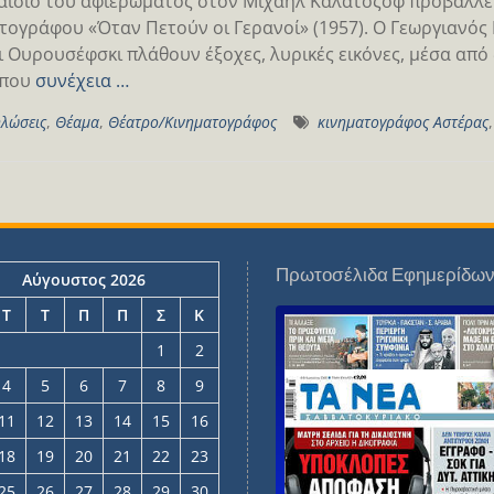
αίσιο του αφιερώματος στον Mιχαήλ Καλατόζοφ προβάλλετ
τογράφου «Όταν Πετούν οι Γερανοί» (1957). Ο Γεωργιανός
ι Ουρουσέφσκι πλάθουν έξοχες, λυρικές εικόνες, μέσα από 
 που
συνέχεια …
λώσεις
,
Θέαμα
,
Θέατρο/Κινηματογράφος
κινηματογράφος Αστέρας
Πρωτοσέλιδα Εφημερίδω
Αύγουστος 2026
Τ
Τ
Π
Π
Σ
Κ
1
2
4
5
6
7
8
9
11
12
13
14
15
16
18
19
20
21
22
23
25
26
27
28
29
30