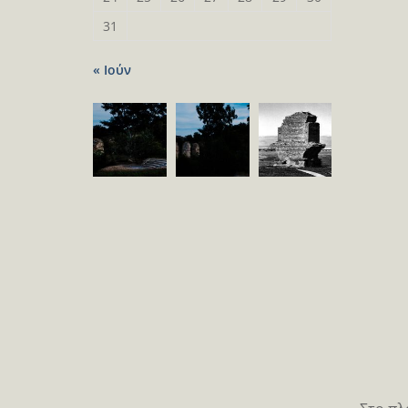
31
« Ιούν