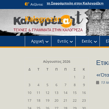
Skip
Ατζέντα:
«Τα Χριστουγεννιάτικα Έλατα: μια
to
μαγική περιπέτεια» στο κτήμα Φιξ
content
Η Χριστουγεννιάτικη συναυλία του
Kalogrezart
Ωδείου
Παρουσίαση του βιβλίου: Τα παιδιά τ
αλάνας
Παρουσίαση του βιβλίου «Τοντόρ, α
τη Σαφράμπολη στην Καλογρέζα»
Αρχική
Εντός
Εκτός
Ε
Ετικ
Αύγουστος 2026
Δ
Τ
Τ
Π
Π
Σ
Κ
«Όταν
1
2
13 Ι
3
4
5
6
7
8
9
10
11
12
13
14
15
16
17
18
19
20
21
22
23
24
25
26
27
28
29
30