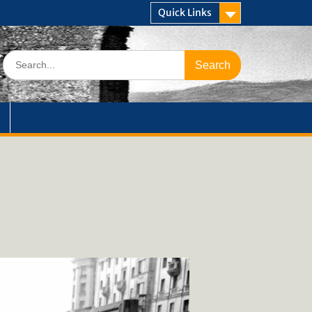
Quick Links
Search
for: