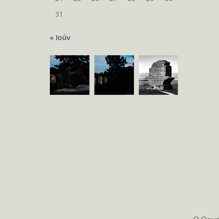
31
« Ιούν