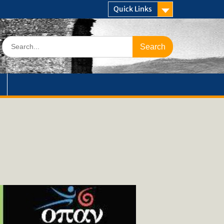
Quick Links
Search
for: