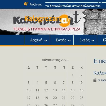
Skip
Ατζέντα:
«Τα Χριστουγεννιάτικα Έλατα: μια
to
μαγική περιπέτεια» στο κτήμα Φιξ
content
Η Χριστουγεννιάτικη συναυλία του
Kalogrezart
Ωδείου
Παρουσίαση του βιβλίου: Τα παιδιά τ
αλάνας
Παρουσίαση του βιβλίου «Τοντόρ, α
τη Σαφράμπολη στην Καλογρέζα»
Αρχική
Εντός
Εκτός
Ε
Ετικ
Αύγουστος 2026
Δ
Τ
Τ
Π
Π
Σ
Κ
Καλοκ
1
2
9 Ιο
3
4
5
6
7
8
9
10
11
12
13
14
15
16
17
18
19
20
21
22
23
24
25
26
27
28
29
30