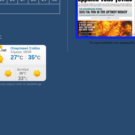
ς
Τα
πρωτοσέλιδα
των
εφημερίδ
ση καιρού από το weather.gr