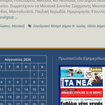
νισμός Πολιτισμού, Άθλησης και Νεολαίας του Δήμου Νέας
είου. Συμμετέχουν τα Μουσικά Σύνολα: Σύγχρονης Μουσικ
δος, Μαντολινάτα, Παιδική Χορωδία. Ημερομηνία: 9 Ιουνίο
υνέχεια …
λώσεις
,
Μουσική
Συνεδριακό Κέντρο Δήμου Ν. Ιωνίας
,
Ωδείο Δήμου
Πρωτοσέλιδα Εφημερίδω
Αύγουστος 2026
Τ
Τ
Π
Π
Σ
Κ
1
2
4
5
6
7
8
9
11
12
13
14
15
16
18
19
20
21
22
23
25
26
27
28
29
30