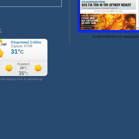
ς
Τα
πρωτοσέλιδα
των
εφημερίδ
ση καιρού από το weather.gr