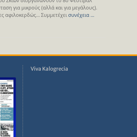
ου Σκιών διοργανώνουν το 8ο Φεστιβάλ
ταση για μικρούς (αλλά και για μεγάλους).
τες αφιλοκερδώς… Συμμετέχει
συνέχεια …
ν
Viva Kalogrecia