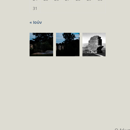
31
« Ιούν