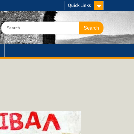
Quick Links
Search
for: