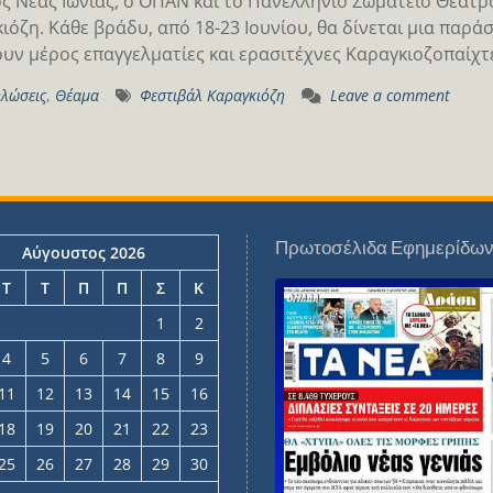
ς Νέας Ιωνίας, ο ΟΠΑΝ και το Πανελλήνιο Σωματείο Θεάτρ
ιόζη. Κάθε βράδυ, από 18-23 Ιουνίου, θα δίνεται μια παράσ
υν μέρος επαγγελματίες και ερασιτέχνες Καραγκιοζοπαίχ
λώσεις
,
Θέαμα
Φεστιβάλ Καραγκιόζη
Leave a comment
Πρωτοσέλιδα Εφημερίδω
Αύγουστος 2026
Τ
Τ
Π
Π
Σ
Κ
1
2
4
5
6
7
8
9
11
12
13
14
15
16
18
19
20
21
22
23
25
26
27
28
29
30