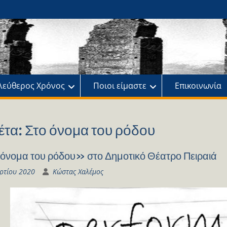
ης
πό
λεύθερος Χρόνος
Ποιοι είμαστε
Επικοινωνία
έτα:
Στο όνομα του ρόδου
όνομα του ρόδου» στο Δημοτικό Θέατρο Πειραιά
ρτίου 2020
Κώστας Χαλέμος