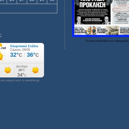
ς
Τα
πρωτοσέλιδα
των
εφημερίδ
ση καιρού από το weather.gr