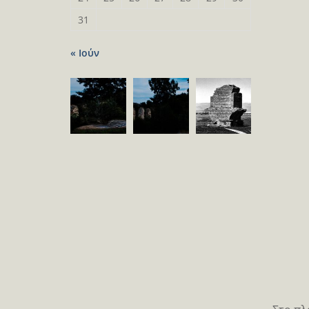
31
« Ιούν