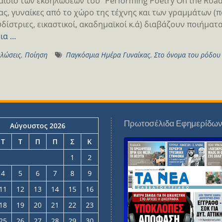
αίσιο των εκδηλώσεων του “Performing Poetry On the Roa
ας, γυναίκες από το χώρο της τέχνης και των γραμμάτων (π
δίστριες, εικαστικοί, ακαδημαϊκοί κ.ά) διαβάζουν ποιήματ
ια …
λώσεις
,
Ποίηση
Παγκόσμια Ημέρα Γυναίκας
,
Στο όνομα του ρόδου
Πρωτοσέλιδα Εφημερίδω
Αύγουστος 2026
Τ
Τ
Π
Π
Σ
Κ
1
2
4
5
6
7
8
9
11
12
13
14
15
16
18
19
20
21
22
23
25
26
27
28
29
30