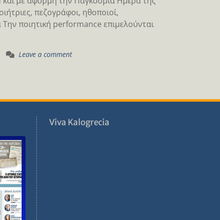
d και με αφορμή την Παγκόσμια Ημἐρα της
οιήτριες, πεζογράφοι, ηθοποιοί,
α Την ποιητική performance επιμελούνται
Leave a comment
ν
Viva Kalogrecia