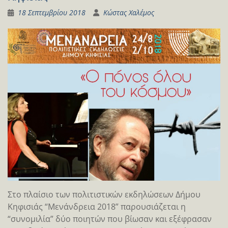
18 Σεπτεμβρίου 2018
Κώστας Χαλέμος
Στο πλαίσιο των πολιτιστικών εκδηλώσεων Δήμου
Κηφισιάς “Μενάνδρεια 2018” παρουσιάζεται η
“συνομιλία” δύο ποιητών που βίωσαν και εξέφρασαν