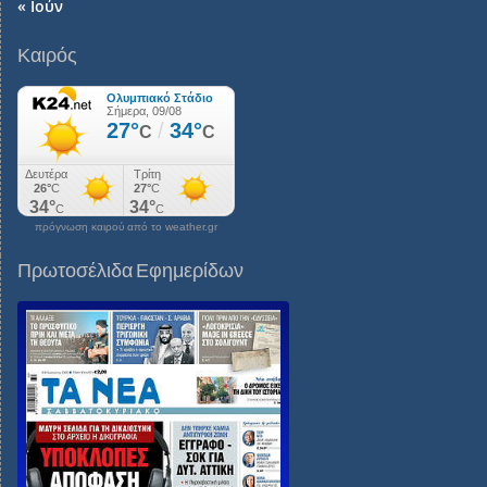
« Ιούν
Καιρός
πρόγνωση καιρού από το weather.gr
Πρωτοσέλιδα Εφημερίδων