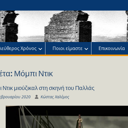
ης
πό
λεύθερος Χρόνος
Ποιοι είμαστε
Επικοινωνία
έτα:
Μόμπι Ντικ
 Ντικ μιούζικαλ στη σκηνή του Παλλάς
εβρουαρίου 2020
Κώστας Χαλέμος