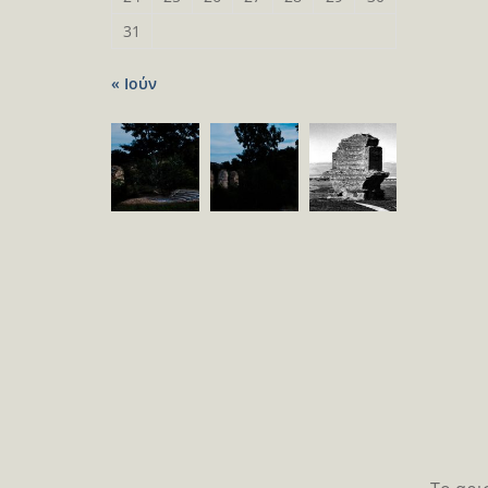
31
« Ιούν