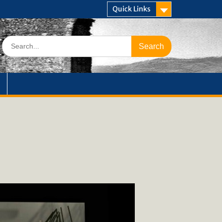
Quick Links
Search
for: