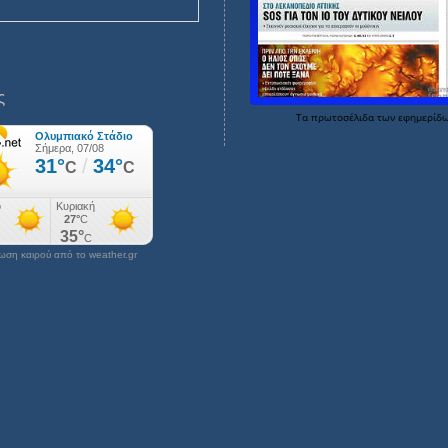
ς
Τα
πρωτοσέλιδα
των
εφημερίδ
ση καιρού από το weather.gr