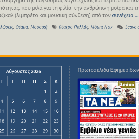
στούργημα της παγκόσμιας λογοτεχνίας και πέμπτο πιο πο
ότητας, που μιλά για τη φιλία, την ανθρώπινη μοίρα και 
ύζικαλ (λιμπρέτο και μουσική σύνθεση) από τον
συνέχεια …
λώσεις
,
Θέαμα
,
Μουσική
θέατρο Παλλάς
,
Μόμπι Ντικ
Leave 
Πρωτοσέλιδα Εφημερίδω
Αύγουστος 2026
Τ
Τ
Π
Π
Σ
Κ
1
2
4
5
6
7
8
9
11
12
13
14
15
16
18
19
20
21
22
23
25
26
27
28
29
30