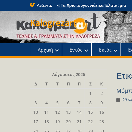
Skip
Ατζέντα:
«Τα Χριστουγεννιάτικα Έλατα: μια
to
μαγική περιπέτεια» στο κτήμα Φιξ
content
Η Χριστουγεννιάτικη συναυλία του
Kalogrezart
Ωδείου
Παρουσίαση του βιβλίου: Τα παιδιά τ
αλάνας
Παρουσίαση του βιβλίου «Τοντόρ, α
τη Σαφράμπολη στην Καλογρέζα»
Αρχική
Εντός
Εκτός
Ε
Ετικ
Αύγουστος 2026
Δ
Τ
Τ
Π
Π
Σ
Κ
Μόμπι
1
2
29 Φ
3
4
5
6
7
8
9
10
11
12
13
14
15
16
17
18
19
20
21
22
23
24
25
26
27
28
29
30